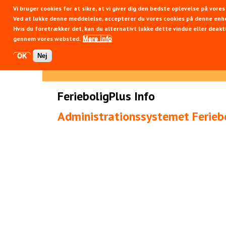
Vi bruger cookies for at sikre, at vi giver dig den bedste oplevelse på vor
Fer
Ved at lukke denne meddelelse, accepterer du vores cookies på denne enh
Hvis du foretrækker det, kan du alternativt lukke dette vindue eller deakti
gennem vores websted.
Mere info
OK
Nej
FerieboligPlus Info
Administrationssystemet Feriebo