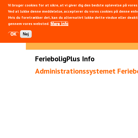
Vi bruger cookies for at sikre, at vi giver dig den bedste oplevelse på vor
Fer
Ved at lukke denne meddelelse, accepterer du vores cookies på denne enh
Hvis du foretrækker det, kan du alternativt lukke dette vindue eller deakti
gennem vores websted.
Mere info
OK
Nej
FerieboligPlus Info
Administrationssystemet Feriebo